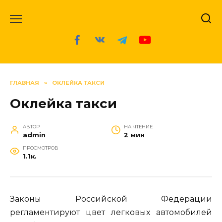
Перейти
к
содержанию
ГЛАВНАЯ
»
ОКЛЕЙКА ТАКСИ
Оклейка такси
АВТОР
НА ЧТЕНИЕ
admin
2 мин
ПРОСМОТРОВ
1.1к.
Законы Российской Федерации
регламентируют цвет легковых автомобилей